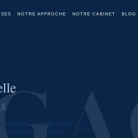
ISES
NOTRE APPROCHE
NOTRE CABINET
BLOG
lle
es
et dirigeants d’entreprise avec une
suivi inscrit dans la durée.