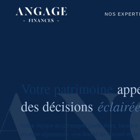
NOS EXPERT
Votre patrimoine
appe
des décisions
éclairé
Notre équipe accompagne particuliers, familles 
analyse rigoureuse, une liberté de conseil et un 