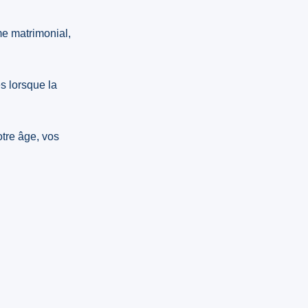
me matrimonial,
es lorsque la
otre âge, vos