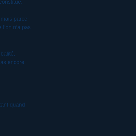
constitué,
, mais parce
 l’on n’a pas
balité,
 pas encore
rtant quand