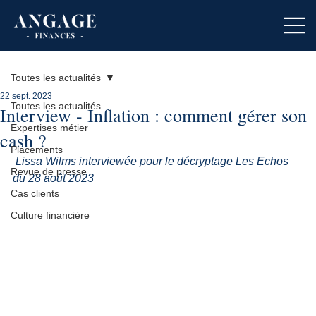
Toutes les actualités
22 sept. 2023
Toutes les actualités
Interview - Inflation : comment gérer son
Expertises métier
cash ?
Placements
Lissa Wilms interviewée pour le décryptage Les Echos 
Revue de presse
du 28 août 2023
Cas clients
Culture financière