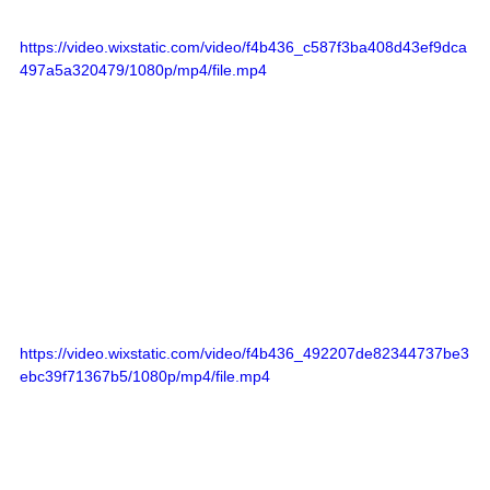
https://video.wixstatic.com/video/f4b436_c587f3ba408d43ef9dca
497a5a320479/1080p/mp4/file.mp4
https://video.wixstatic.com/video/f4b436_492207de82344737be3
ebc39f71367b5/1080p/mp4/file.mp4