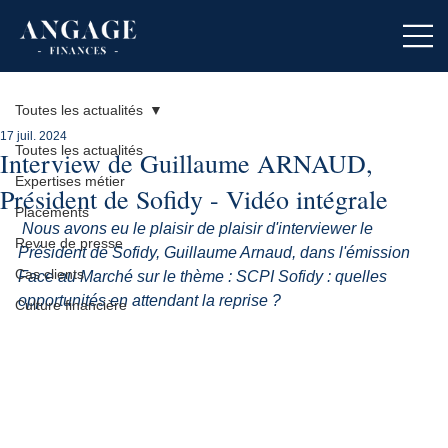
Toutes les actualités
17 juil. 2024
Toutes les actualités
Interview de Guillaume ARNAUD,
Expertises métier
Président de Sofidy - Vidéo intégrale
Placements
Nous avons eu le plaisir de plaisir d'interviewer le 
Revue de presse
Président de Sofidy, Guillaume Arnaud, dans l'émission 
Cas clients
Face au Marché sur le thème : SCPI Sofidy : quelles 
opportunités en attendant la reprise ?
Culture financière