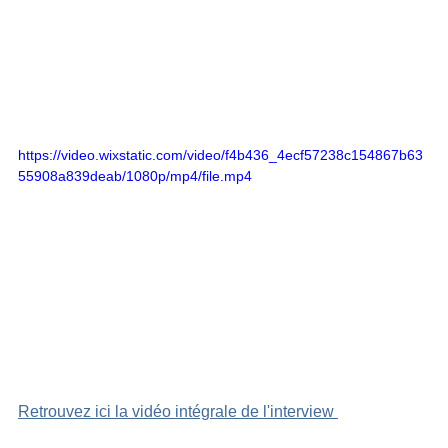
https://video.wixstatic.com/video/f4b436_4ecf57238c154867b63
55908a839deab/1080p/mp4/file.mp4
Retrouvez ici la vidéo intégrale de l'interview 