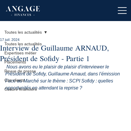
Toutes les actualités
17 juil. 2024
Toutes les actualités
Interview de Guillaume ARNAUD,
Expertises métier
Président de Sofidy - Partie 1
Placements
Nous avons eu le plaisir de plaisir d'interviewer le 
Revue de presse
Président de Sofidy, Guillaume Arnaud, dans l'émission 
Cas clients
Face au Marché sur le thème : SCPI Sofidy : quelles 
opportunités en attendant la reprise ?
Culture financière